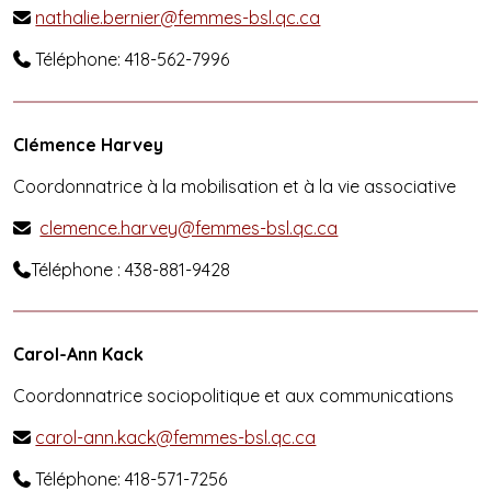
nathalie.bernier@femmes-bsl.qc.ca

Téléphone: 418-562-7996

Clémence Harvey
Coordonnatrice à la mobilisation et à la vie associative
clemence.harvey@femmes-bsl.qc.ca

Téléphone : 438-881-9428

Carol-Ann Kack
Coordonnatrice sociopolitique et aux communications
carol-ann.kack@femmes-bsl.qc.ca

Téléphone: 418-571-7256
